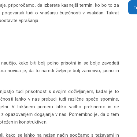
vaje, priporočamo, da izberete kasnejši termin, ko bo to za
T
pogovarjali tudi o vnašanju čuječnosti v vsakdan. Takrat
postavite vprašanja.
učijo, kako biti bolj polno prisotni in se bolje zavedati
a novica je, da to naredi življenje bolj zanimivo, jasno in
ostjo tudi prisotnost s svojim doživljanjem, kadar je to
ječnosti lahko v nas prebudi tudi različne speče spomine,
rijetni. V takšnem primeru lahko vadbo prekinemo in se
mo z opazovanjem dogajanja v nas. Pomembno je, da o tem
težen in konstruktiven.
šali, kako se lahko na nežen način soočamo s težavami in