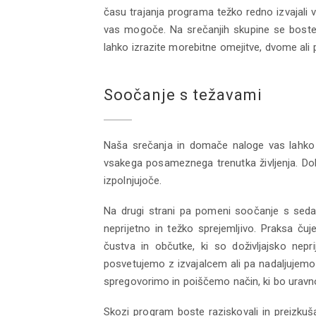
času trajanja programa težko redno izvajali 
vas mogoče. Na srečanjih skupine se boste 
lahko izrazite morebitne omejitve, dvome ali 
Soočanje s težavami
Naša srečanja in domače naloge vas lahko na
vsakega posameznega trenutka življenja. Dobr
izpolnjujoče.
Na drugi strani pa pomeni soočanje s sedanj
neprijetno in težko sprejemljivo. Praksa ču
čustva in občutke, ki so doživljajsko nep
posvetujemo z izvajalcem ali pa nadaljuje
spregovorimo in poiščemo način, ki bo uravno
Skozi program boste raziskovali in preizku