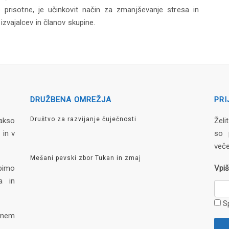
e prisotne, je učinkovit način za zmanjševanje stresa in
izvajalcev in članov skupine.
DRUŽBENA OMREŽJA
PRI
Društvo za razvijanje čuječnosti
akso
Želi
 in v
so 
veče
Mešani pevski zbor Tukan in zmaj
pimo
Vpiš
a in
S
vnem