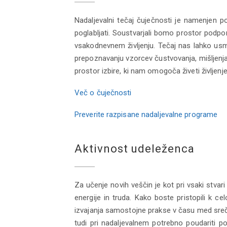
Nadaljevalni tečaj čuječnosti je namenjen po
poglabljati. Soustvarjali bomo prostor podpore
vsakodnevnem življenju. Tečaj nas lahko usm
prepoznavanju vzorcev čustvovanja, mišljenja
prostor izbire, ki nam omogoča živeti življenje
Več o čuječnosti
Preverite razpisane nadaljevalne programe
Aktivnost udeleženca
Za učenje novih veščin je kot pri vsaki stvari
energije in truda. Kako boste pristopili k 
izvajanja samostojne prakse v času med sreč
tudi pri nadaljevalnem potrebno poudariti p