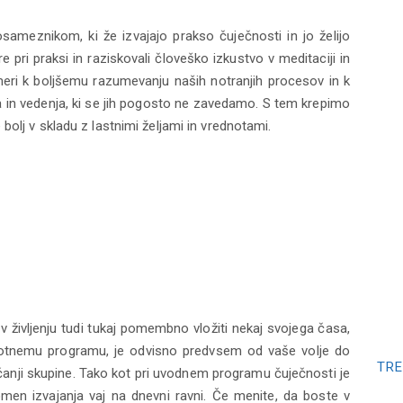
sameznikom, ki že izvajajo prakso čuječnosti in jo želijo
 pri praksi in raziskovali človeško izkustvo v meditaciji in
eri k boljšemu razumevanju naših notranjih procesov in k
 in vedenja, ki se jih pogosto ne zavedamo. S tem krepimo
 bolj v skladu z lastnimi željami in vrednotami.
 v življenju tudi tukaj pomembno vložiti nekaj svojega časa,
celotnemu programu, je odvisno predvsem od vaše volje do
TRE
anji skupine. Tako kot pri uvodnem programu čuječnosti je
omen izvajanja vaj na dnevni ravni. Če menite, da boste v