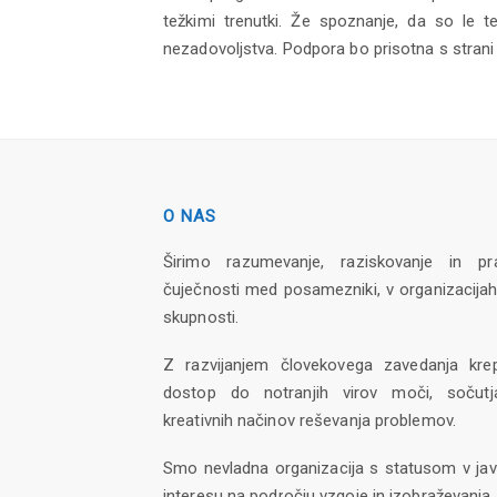
težkimi trenutki. Že spoznanje, da so le t
nezadovoljstva. Podpora bo prisotna s strani 
O NAS
Širimo razumevanje, raziskovanje in pr
čuječnosti med posamezniki, v organizacijah
skupnosti.
Z razvijanjem človekovega zavedanja kre
dostop do notranjih virov moči, sočutj
kreativnih načinov reševanja problemov.
Smo nevladna organizacija s statusom v ja
interesu na področju vzgoje in izobraževanja.