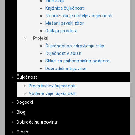
Intervizija
Knjižnica čuječnosti
Izobraževanje učiteljev čuječnosti
Mešani pevski zbor
Oddaja prostora
Projekti
Čuječnost po zdravljenju raka
Čuječnost v šolah
Sklad za psihosocialno podporo
Dobrodelna trgovina
Čuječnost
Predstavitev čuječnosti
Vodene vaje čuječnosti
Dogodki
Blog
Dobrodelna trgovina
O nas