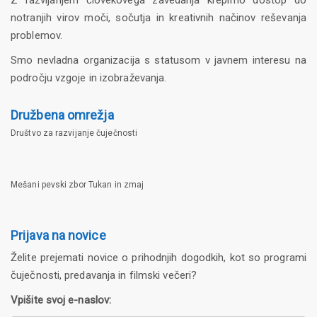
Z razvijanjem človekovega zavedanja krepimo dostop do
notranjih virov moči, sočutja in kreativnih načinov reševanja
problemov.
Smo nevladna organizacija s statusom v javnem interesu na
področju vzgoje in izobraževanja.
Družbena omrežja
Društvo za razvijanje čuječnosti
Mešani pevski zbor Tukan in zmaj
Prijava na novice
Želite prejemati novice o prihodnjih dogodkih, kot so programi
čuječnosti, predavanja in filmski večeri?
Vpišite svoj e-naslov: