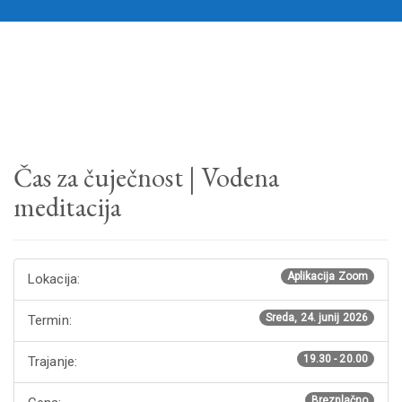
Društvo za razvijanje čuječnosti
>
Events
>
Online
>
Čas za čuječnost
| Vodena meditacija
Čas za čuječnost | Vodena
meditacija
Aplikacija Zoom
Lokacija:
Sreda, 24. junij 2026
Termin:
19.30 - 20.00
Trajanje:
Brezplačno