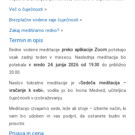
Več o čuječnosti
>
Brezplačne vodene vaje čuječnosti
>
Zakaj meditiramo redno?
>
Termin in opis
Redne vodene meditacije
preko aplikacije Zoom
potekajo
vsak zadnji teden v mesecu. Naslednja meditacija bo
potekala
v sredo 24. junija 2026 od 19.30
do približno
20.00.
Naslov tokratne meditacije je »
Sedeča meditacija –
vračanje k sebi
«, v
odila jo bo Ivona Medved
,
učiteljica
čuječnosti v izobraževanju.
Meditacijo izvajamo sede, leže ali stoje – izberite način, ki
vam bo udoben in vas podprl, da ostanete budni in
prisotni.
Prijava in cena