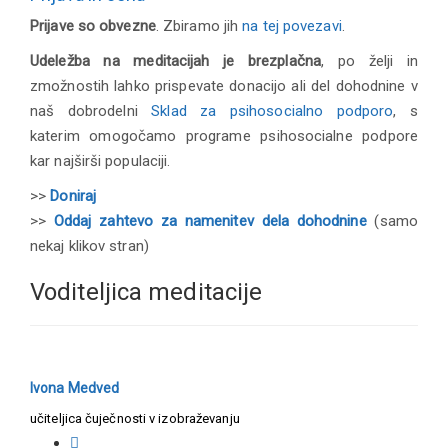
Prijave so obvezne
. Zbiramo jih
na tej povezavi
.
Udeležba na meditacijah je brezplačna
, po želji in
zmožnostih lahko prispevate donacijo ali del dohodnine v
naš dobrodelni
Sklad za
psihosocialno podporo
, s
katerim omogočamo programe psihosocialne podpore
kar najširši populaciji.
>>
Doniraj
>>
Oddaj zahtevo za namenitev dela dohodnine
(samo
nekaj klikov stran)
Voditeljica meditacije
Ivona Medved
učiteljica čuječnosti v izobraževanju