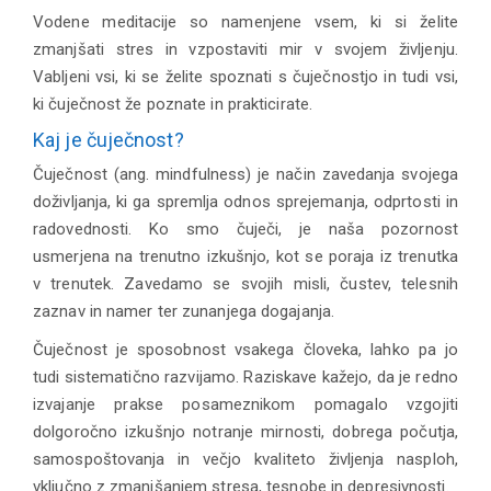
Vodene meditacije so namenjene vsem, ki si želite
zmanjšati stres in vzpostaviti mir v svojem življenju.
Vabljeni vsi, ki se želite spoznati s čuječnostjo in tudi vsi,
ki čuječnost že poznate in prakticirate.
Kaj je čuječnost?
Čuječnost (ang. mindfulness) je način zavedanja svojega
doživljanja, ki ga spremlja odnos sprejemanja, odprtosti in
radovednosti. Ko smo čuječi, je naša pozornost
usmerjena na trenutno izkušnjo, kot se poraja iz trenutka
v trenutek. Zavedamo se svojih misli, čustev, telesnih
zaznav in namer ter zunanjega dogajanja.
Čuječnost je sposobnost vsakega človeka, lahko pa jo
tudi sistematično razvijamo. Raziskave kažejo, da je redno
izvajanje prakse posameznikom pomagalo vzgojiti
dolgoročno izkušnjo notranje mirnosti, dobrega počutja,
samospoštovanja in večjo kvaliteto življenja nasploh,
vključno z zmanjšanjem stresa, tesnobe in depresivnosti.