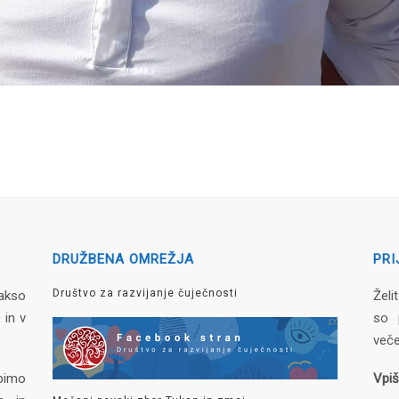
DRUŽBENA OMREŽJA
PRI
Društvo za razvijanje čuječnosti
akso
Želi
 in v
so 
veče
pimo
Vpiš