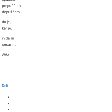
prepuščam,
dopuščam,
da je,
kar je,
in da ni,
česar ni.
Niki
Deli