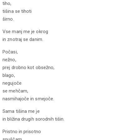
tiho,
tišina se tihoti
širno.
Vse manj me je okrog
in znotraj se danim.
Počasi,
nežno,
prej drobno kot obsežno,
blago,
negujoče
se mehčam,
nasmihajoče in smejoče.
Sama tišina me je
in bližina drugih sorodnih tišin.
Pristno in prisotno
spuščam,