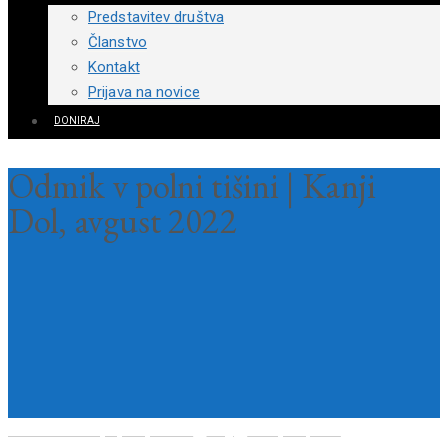
Predstavitev društva
Članstvo
Kontakt
Prijava na novice
DONIRAJ
Odmik v polni tišini | Kanji
Dol, avgust 2022
Društvo za razvijanje čuječnosti
>
Blog
>
Poezija in proza
>
Odmik v polni