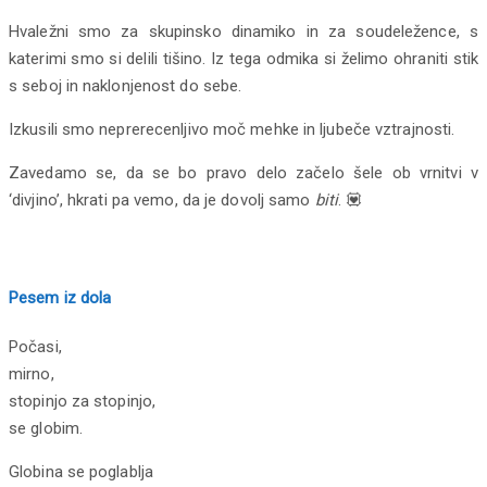
Hvaležni smo za skupinsko dinamiko in za soudeležence, s
katerimi smo si delili tišino. Iz tega odmika si želimo ohraniti stik
s seboj in naklonjenost do sebe.
Izkusili smo neprerecenljivo moč mehke in ljubeče vztrajnosti.
Zavedamo se, da se bo pravo delo začelo šele ob vrnitvi v
‘divjino’, hkrati pa vemo, da je dovolj samo
biti
. 💟
Pesem iz dola
Počasi,
mirno,
stopinjo za stopinjo,
se globim.
Globina se poglablja