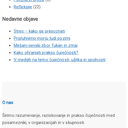
Refleksije
(22)
Nedavne objave
Stres – kako ga prepoznati
Prisluhnimo morju tudi pozimi
Mešani pevski zbor Tukan in zmaj
Kako ohranjati prakso čuječnosti?
V medijih na temo čuječnosti, užitka in spolnosti
O nas
Širimo razumevanje, raziskovanje in prakso čuječnosti med
posamezniki, v organizacijah in v skupnosti.