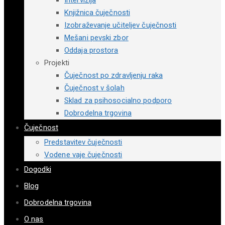
Intervizija
Knjižnica čuječnosti
Izobraževanje učiteljev čuječnosti
Mešani pevski zbor
Oddaja prostora
Projekti
Čuječnost po zdravljenju raka
Čuječnost v šolah
Sklad za psihosocialno podporo
Dobrodelna trgovina
Čuječnost
Predstavitev čuječnosti
Vodene vaje čuječnosti
Dogodki
Blog
Dobrodelna trgovina
O nas