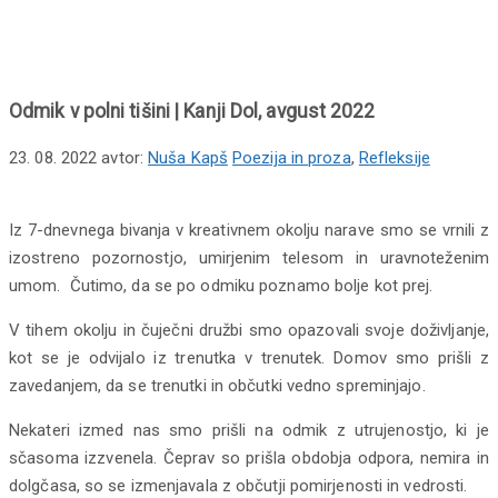
tišini | Kanji Dol, avgust 2022
Odmik v polni tišini | Kanji Dol, avgust 2022
23. 08. 2022
avtor:
Nuša Kapš
Poezija in proza
,
Refleksije
Iz 7-dnevnega bivanja v kreativnem okolju narave smo se vrnili z
izostreno pozornostjo, umirjenim telesom in uravnoteženim
umom. Čutimo, da se po odmiku poznamo bolje kot prej.
V tihem okolju in čuječni družbi smo opazovali svoje doživljanje,
kot se je odvijalo iz trenutka v trenutek. Domov smo prišli z
zavedanjem, da se trenutki in občutki vedno spreminjajo.
Nekateri izmed nas smo prišli na odmik z utrujenostjo, ki je
sčasoma izzvenela. Čeprav so prišla obdobja odpora, nemira in
dolgčasa, so se izmenjavala z občutji pomirjenosti in vedrosti.