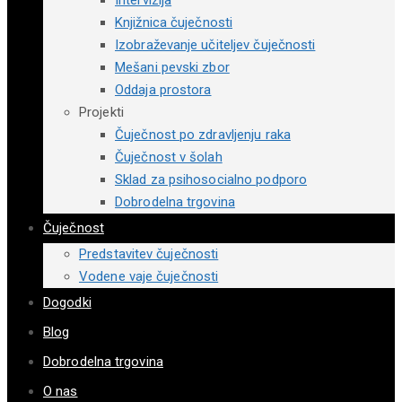
Intervizija
Knjižnica čuječnosti
Izobraževanje učiteljev čuječnosti
Mešani pevski zbor
Oddaja prostora
Projekti
Čuječnost po zdravljenju raka
Čuječnost v šolah
Sklad za psihosocialno podporo
Dobrodelna trgovina
Čuječnost
Predstavitev čuječnosti
Vodene vaje čuječnosti
Dogodki
Blog
Dobrodelna trgovina
O nas