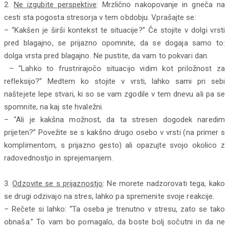
2.
Ne izgubite perspektive
: Mrzlično nakopovanje in gneča na
cesti sta pogosta stresorja v tem obdobju. Vprašajte se:
– “Kakšen je širši kontekst te situacije?” Če stojite v dolgi vrsti
pred blagajno, se prijazno opomnite, da se dogaja samo to:
dolga vrsta pred blagajno. Ne pustite, da vam to pokvari dan.
– “Lahko to frustrirajočo situacijo vidim kot priložnost za
refleksijo?” Medtem ko stojite v vrsti, lahko sami pri sebi
naštejete lepe stvari, ki so se vam zgodile v tem dnevu ali pa se
spomnite, na kaj ste hvaležni.
– “Ali je kakšna možnost, da ta stresen dogodek naredim
prijeten?” Povežite se s kakšno drugo osebo v vrsti (na primer s
komplimentom, s prijazno gesto) ali opazujte svojo okolico z
radovednostjo in sprejemanjem.
3.
Odzovite se s prijaznostjo
: Ne morete nadzorovati tega, kako
se drugi odzivajo na stres, lahko pa spremenite svoje reakcije.
– Rečete si lahko: “Ta oseba je trenutno v stresu, zato se tako
obnaša.” To vam bo pomagalo, da boste bolj sočutni in da ne