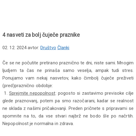
za bolj čuječe praznike
4 nasveti za bolj čuječe praznike
02. 12. 2024
avtor:
Društvo
Članki
Če se ne počutite pretirano praznično te dni, niste sami. Mnogim
ljudjem ta čas ne prinaša samo veselja, ampak tudi stres.
Ponujamo vam nekaj nasvetov, kako čimbolj čuječe preživeti
(pred)praznično obdobje:
1.
Sprejmite nepopolnost
: pogosto si zastavimo previsoke cilje
glede praznovanj, potem pa smo razočarani, kadar se realnost
ne sklada z našimi pričakovanji. Preden pričnete s pripravami se
spomnite na to, da vse stvari najbrž ne bodo šle po načrtih.
Nepopolnost je normalna in zdrava.