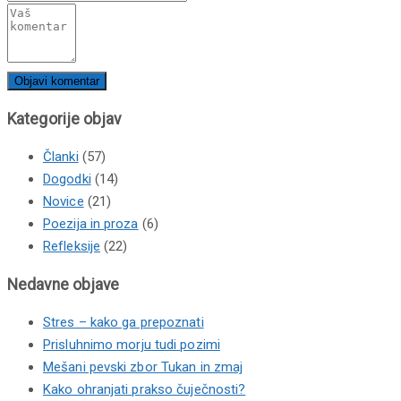
Kategorije objav
Članki
(57)
Dogodki
(14)
Novice
(21)
Poezija in proza
(6)
Refleksije
(22)
Nedavne objave
Stres – kako ga prepoznati
Prisluhnimo morju tudi pozimi
Mešani pevski zbor Tukan in zmaj
Kako ohranjati prakso čuječnosti?