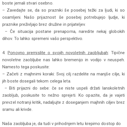
boste jemali stvari osebno.
– Zavedajte se, da so prazniki še posebej težki za ljudi, ki so
osamljeni. Našo prijaznost še posebej potrebujejo ljudje, ki
praznike preživljajo brez družine in prijateljev.
– Če situacija postane prenaporna, naredite nekaj globokih
dihov. To lahko spremeni vašo perspektivo.
4.
Ponovno premislite o svojih novoletnih zaobljubah
: Tipične
novoletne zaobljube nas lahko bremenijo in vodijo v neuspeh.
Namesto tega poskusite:
– Začeti z majhnimi koraki: Svoj cilj razdelite na manjše cilje, ki
jih boste dosegali tekom celega leta.
– Biti prijazni do sebe: če se niste uspeli držati lanskoletnih
zaobljub, poskusite to nežno sprejeti. Ko opazite, da je vajeti
prevzel notranji kritik, nadaljujte z doseganjem majhnih ciljev brez
sramu ali krivde.
Naša zaobljuba je, da tudi v prihodnjem letu krepimo dostop do