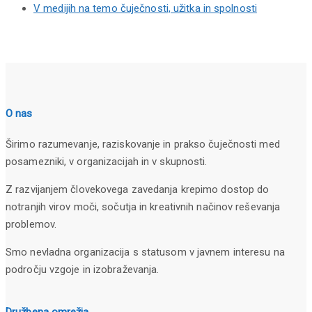
V medijih na temo čuječnosti, užitka in spolnosti
O nas
Širimo razumevanje, raziskovanje in prakso čuječnosti med
posamezniki, v organizacijah in v skupnosti.
Z razvijanjem človekovega zavedanja krepimo dostop do
notranjih virov moči, sočutja in kreativnih načinov reševanja
problemov.
Smo nevladna organizacija s statusom v javnem interesu na
področju vzgoje in izobraževanja.
Družbena omrežja