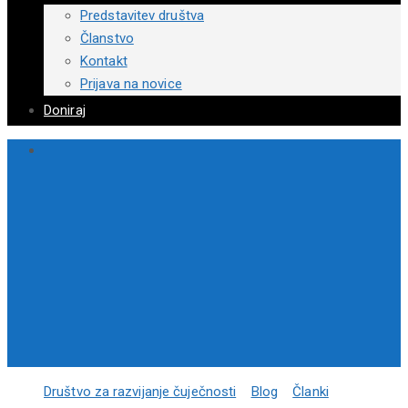
Predstavitev društva
Članstvo
Kontakt
Prijava na novice
Doniraj
Društvo za razvijanje čuječnosti
>
Blog
>
Članki
>
4 nasveti