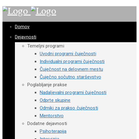
Domov
Dejavnosti
Temeljni programi
Uvodni programi čuječnosti
Individualni programi čuječnosti
Čuječnost na delovnem mestu
Čuječno sočutno starševstvo
Poglabljanje prakse
Nadaljevalni programi čuječnosti
Odprte skupine
Odmiki za prakso čuječnosti
Mentorstvo
Dodatne dejavnosti
Psihoterapija